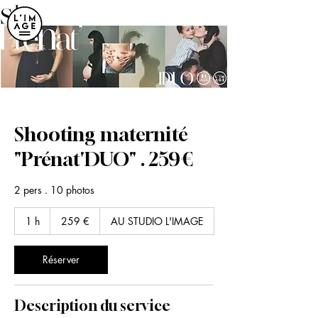
ME
NU
Shooting maternité
"Prénat'DUO" . 259€
2 pers . 10 photos
259
1 h
1
259 €
AU STUDIO L'IMAGE
euros
Réserver
Description du service