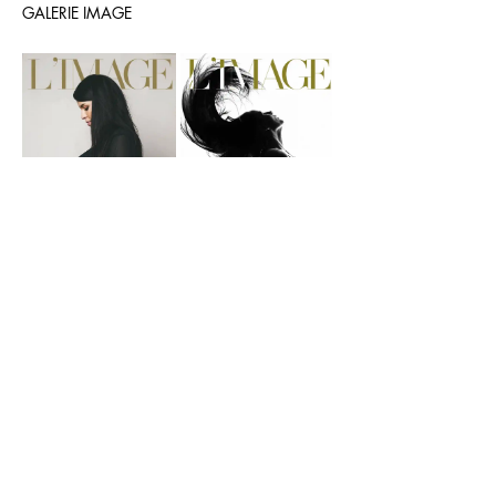
GALERIE IMAGE
Coordonnées
AU STUDIO L'IMAGE
Studio photo l'image, 49 Boulevard Emile
Basly, Lens, France