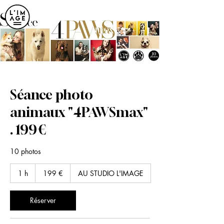
ME
NU
Séance photo
animaux "4PAWSmax"
. 199€
10 photos
199
1 h
1
199 €
AU STUDIO L'IMAGE
euros
Réserver