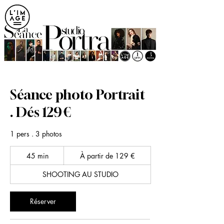
ME
NU
Séance photo Portrait
. Dés 129€
1 pers . 3 photos
À
45 min
4
À partir de 129 €
partir
de
5
129
euros
SHOOTING AU STUDIO
m
i
n
Réserver